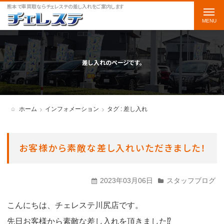
熊本で車買取ならチェレステの差し入れをご案内します
t
o
g
g
差し入れのページです。
l
e
n
ホーム
インフォメーション
タグ : 差し入れ
a
v
お客様から素敵な差し入れいただきました！
i
g
2023年03月06日
スタッフブログ
a
t
こんにちは、チェレステ川尻店です。
i
先日お客様から素敵な差し入れを頂きました⁉