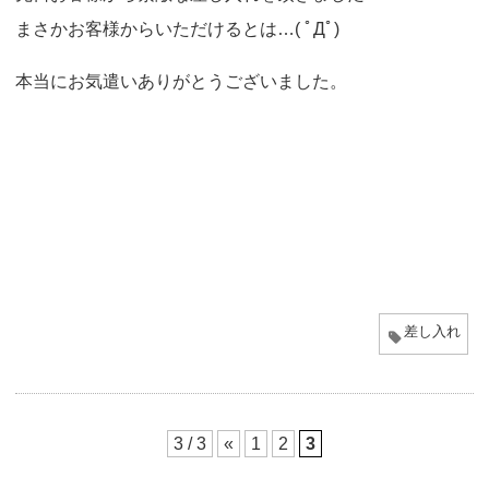
o
まさかお客様からいただけるとは…( ﾟДﾟ)
n
本当にお気遣いありがとうございました。
差し入れ
3 / 3
«
1
2
3