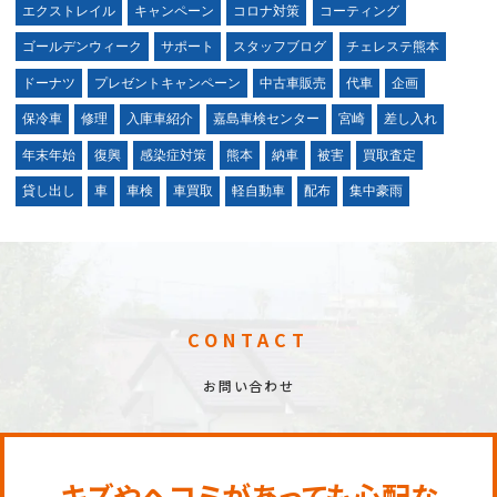
エクストレイル
キャンペーン
コロナ対策
コーティング
ゴールデンウィーク
サポート
スタッフブログ
チェレステ熊本
ドーナツ
プレゼントキャンペーン
中古車販売
代車
企画
保冷車
修理
入庫車紹介
嘉島車検センター
宮崎
差し入れ
年末年始
復興
感染症対策
熊本
納車
被害
買取査定
貸し出し
車
車検
車買取
軽自動車
配布
集中豪雨
CONTACT
お問い合わせ
キズやヘコミがあっても心配な