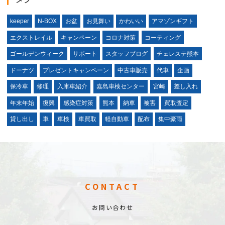
keeper
N-BOX
お盆
お見舞い
かわいい
アマゾンギフト
エクストレイル
キャンペーン
コロナ対策
コーティング
ゴールデンウィーク
サポート
スタッフブログ
チェレステ熊本
ドーナツ
プレゼントキャンペーン
中古車販売
代車
企画
保冷車
修理
入庫車紹介
嘉島車検センター
宮崎
差し入れ
年末年始
復興
感染症対策
熊本
納車
被害
買取査定
貸し出し
車
車検
車買取
軽自動車
配布
集中豪雨
CONTACT
お問い合わせ