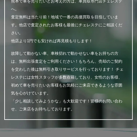
熊本で車を売りたいとお考えの方は、車買取専門店チェレステ
へ。
査定無料は当たり前！地域で一番の高価買取を目指していま
す。他店で査定されたお客様も最後にチェレステにご相談くだ
さい。
他店より1円でも安ければ再見積もりします！
故障して動かない車、車検切れで動かせない車をお持ちの方
は、無料出張査定をご利用ください！もちろん、売却のご契約
を交わした後は無料引き取りサービスを行っております！ チェ
レステには女性スタッフが多数在籍しており、女性のお客様、
初めて車を売りたいお客様もお気軽にご来店できるような雰囲
気を心がけています。
「少し相談してみようかな」も大歓迎です！皆様のお問い合わ
せ、ご来店をお待ちしております。