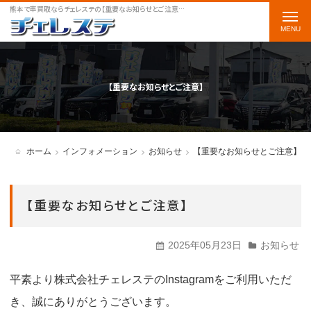
熊本で車買取ならチェレステの【重要なお知らせとご注意】をご案内します
t
o
g
g
【重要なお知らせとご注意】
l
e
n
ホーム
インフォメーション
お知らせ
【重要なお知らせとご注意】
a
v
【重要なお知らせとご注意】
i
g
2025年05月23日
お知らせ
a
t
平素より株式会社チェレステのInstagramをご利用いただ
i
き、誠にありがとうございます。