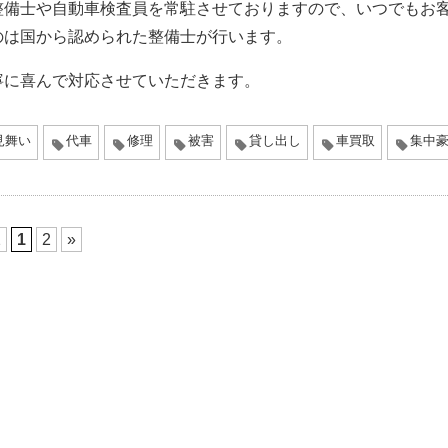
整備士や自動車検査員を常駐させておりますので、いつでもお
のは国から認められた整備士が行います。
寧に喜んで対応させていただきます。
見舞い
代車
修理
被害
貸し出し
車買取
集中
2
1
2
»