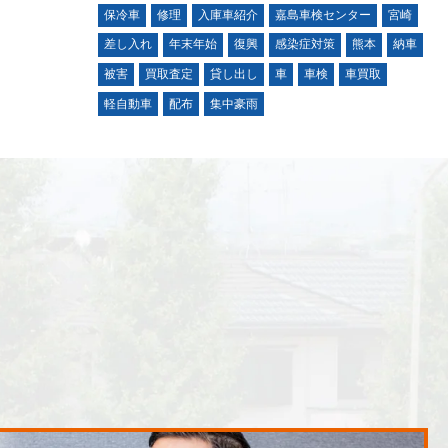
保冷車
修理
入庫車紹介
嘉島車検センター
宮崎
差し入れ
年末年始
復興
感染症対策
熊本
納車
被害
買取査定
貸し出し
車
車検
車買取
軽自動車
配布
集中豪雨