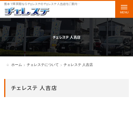
熊本で車買取ならチェレステのチェレステ 人吉店をご案内します
t
o
g
g
チェレステ 人吉店
l
e
n
ホーム
チェレステについて
チェレステ 人吉店
a
v
チェレステ 人吉店
i
g
a
t
i