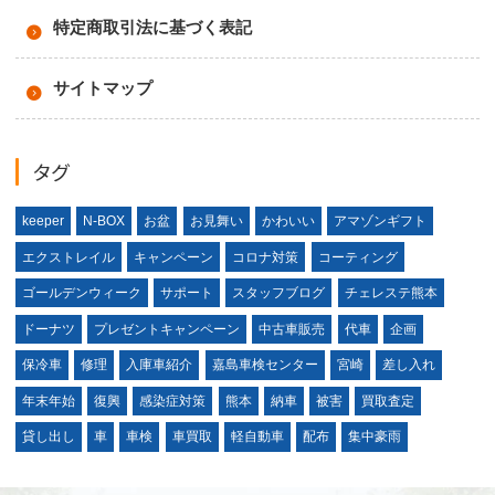
特定商取引法に基づく表記
サイトマップ
タグ
keeper
N-BOX
お盆
お見舞い
かわいい
アマゾンギフト
エクストレイル
キャンペーン
コロナ対策
コーティング
ゴールデンウィーク
サポート
スタッフブログ
チェレステ熊本
ドーナツ
プレゼントキャンペーン
中古車販売
代車
企画
保冷車
修理
入庫車紹介
嘉島車検センター
宮崎
差し入れ
年末年始
復興
感染症対策
熊本
納車
被害
買取査定
貸し出し
車
車検
車買取
軽自動車
配布
集中豪雨