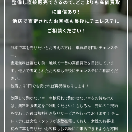
整備し直接販売できるので、どこよりも高価買取
に自信あり！
他店で査定されたお客様も最後にチェレステに
ご相談ください！
熊本で車を売りたいとお考えの方は、車買取専門店チェレステ
へ。
査定無料は当たり前！地域で一番の高価買取を目指していま
す。他店で査定されたお客様も最後にチェレステにご相談くだ
さい。
他店より1円でも安ければ再見積もりします！
故障して動かない車、車検切れで動かせない車をお持ちの方
は、無料出張査定をご利用ください！もちろん、売却のご契約
を交わした後は無料引き取りサービスを行っております！ チェ
レステには女性スタッフが多数在籍しており、女性のお客様、
初めて車を売りたいお客様もお気軽にご来店できるような雰囲