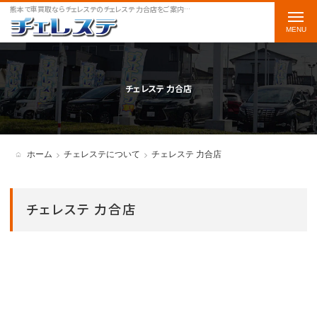
熊本で車買取ならチェレステのチェレステ 力合店をご案内します
t
o
g
g
チェレステ 力合店
l
e
n
ホーム
チェレステについて
チェレステ 力合店
a
v
チェレステ 力合店
i
g
a
t
i