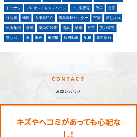
ドーナツ
プレゼントキャンペーン
中古車販売
代車
企画
保冷車
修理
入庫車紹介
嘉島車検センター
宮崎
差し入れ
年末年始
復興
感染症対策
熊本
納車
被害
買取査定
貸し出し
車
車検
車買取
軽自動車
配布
集中豪雨
CONTACT
お問い合わせ
キズやヘコミがあっても心配な
し！