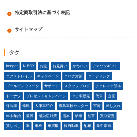
特定商取引法に基づく表記
サイトマップ
タグ
keeper
N-BOX
お盆
お見舞い
かわいい
アマゾンギフト
エクストレイル
キャンペーン
コロナ対策
コーティング
ゴールデンウィーク
サポート
スタッフブログ
チェレステ熊本
ドーナツ
プレゼントキャンペーン
中古車販売
代車
企画
保冷車
修理
入庫車紹介
嘉島車検センター
宮崎
差し入れ
年末年始
復興
感染症対策
熊本
納車
被害
買取査定
貸し出し
車
車検
車買取
軽自動車
配布
集中豪雨