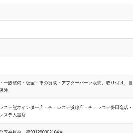
・一般整備・板金・車の買取・アフターパーツ販売、取り付け、自
保険
レステ熊本インター店・チェレステ浜線店・チェレステ保田窪店・
レステ人吉店
委員会 第931280002184号