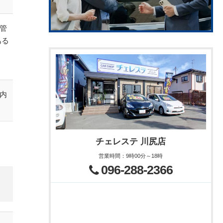
管
ある
内
チェレステ 川尻店
営業時間
：
9時00分～18時
096-288-2366