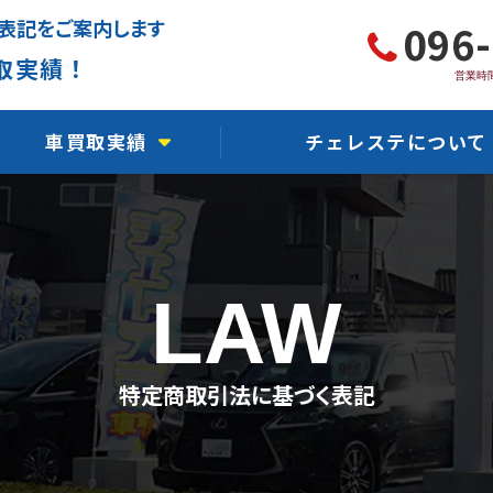
表記をご案内します
096
取実績！
営業時間
車買取実績
チェレステについて
軽自動車買取実績
チェレステ川尻店
国産車買取実績
チェレステ熊本インター
LAW
輸入車買取実績
チェレステ浜線店
事故車買取実績
チェレステ保田窪店
特定商取引法に基づく表記
故障車買取実績
チェレステ力合店
水没車買取実績
チェレステ人吉店