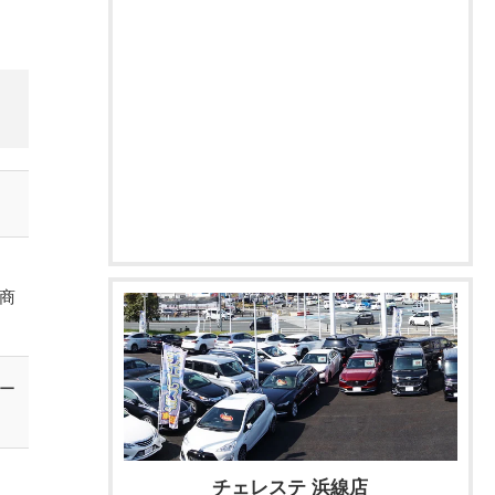
商
ー
チェレステ 浜線店