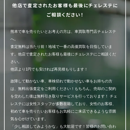
他店で査定されたお客様も最後にチェレステに
ご相談ください！
熊本で車を売りたいとお考えの方は、車買取専門店チェレステ
へ。
査定無料は当たり前！地域で一番の高価買取を目指していま
す。他店で査定されたお客様も最後にチェレステにご相談くだ
さい。
他店より1円でも安ければ再見積もりします！
故障して動かない車、車検切れで動かせない車をお持ちの方
は、無料出張査定をご利用ください！もちろん、売却のご契約
を交わした後は無料引き取りサービスを行っております！ チェ
レステには女性スタッフが多数在籍しており、女性のお客様、
初めて車を売りたいお客様もお気軽にご来店できるような雰囲
気を心がけています。
「少し相談してみようかな」も大歓迎です！皆様のお問い合わ