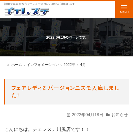
熊本で車買取ならチェレステの2022 4月をご案内します
t
o
g
g
2022.04.18のページです。
l
e
n
ホーム
インフォメーション
2022年
4月
a
v
フェアレディZ バージョンニスモ入庫しまし
i
た！
g
a
2022年04月18日
お知らせ
t
i
こんにちは。チェレステ川尻店です！！