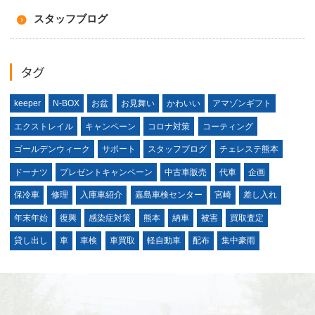
スタッフブログ
タグ
keeper
N-BOX
お盆
お見舞い
かわいい
アマゾンギフト
エクストレイル
キャンペーン
コロナ対策
コーティング
ゴールデンウィーク
サポート
スタッフブログ
チェレステ熊本
ドーナツ
プレゼントキャンペーン
中古車販売
代車
企画
保冷車
修理
入庫車紹介
嘉島車検センター
宮崎
差し入れ
年末年始
復興
感染症対策
熊本
納車
被害
買取査定
貸し出し
車
車検
車買取
軽自動車
配布
集中豪雨