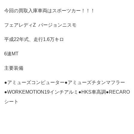
o
今回の買取入庫車両はスポーツカー！！！
n
フェアレディZ バージョンニスモ
平成22年式、走行1.6万キロ
6速MT
主要装備
●アミューズコンピューター●アミューズチタンマフラー
●WORKEMOTION19インチアルミ●HKS車高調●RECARO
シート