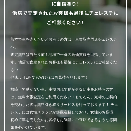
に自信あり！
他店で査定されたお客様も最後にチェレステに
ご相談ください！
熊本で車を売りたいとお考えの方は、車買取専門店チェレステ
へ。
査定無料は当たり前！地域で一番の高価買取を目指していま
す。他店で査定されたお客様も最後にチェレステにご相談くだ
さい。
他店より1円でも安ければ再見積もりします！
故障して動かない車、車検切れで動かせない車をお持ちの方
は、無料出張査定をご利用ください！もちろん、売却のご契約
を交わした後は無料引き取りサービスを行っております！ チェ
レステには女性スタッフが多数在籍しており、女性のお客様、
初めて車を売りたいお客様もお気軽にご来店できるような雰囲
気を心がけています。