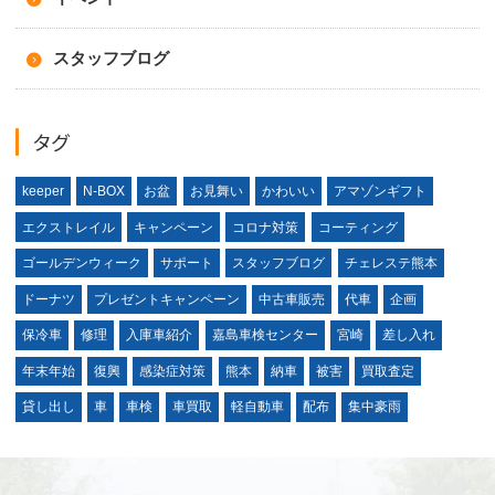
スタッフブログ
タグ
keeper
N-BOX
お盆
お見舞い
かわいい
アマゾンギフト
エクストレイル
キャンペーン
コロナ対策
コーティング
ゴールデンウィーク
サポート
スタッフブログ
チェレステ熊本
ドーナツ
プレゼントキャンペーン
中古車販売
代車
企画
保冷車
修理
入庫車紹介
嘉島車検センター
宮崎
差し入れ
年末年始
復興
感染症対策
熊本
納車
被害
買取査定
貸し出し
車
車検
車買取
軽自動車
配布
集中豪雨