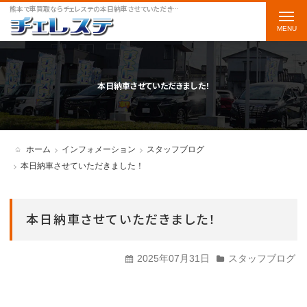
熊本で車買取ならチェレステの本日納車させていただきました！をご案内します
t
o
g
g
本日納車させていただきました！
l
e
n
ホーム
インフォメーション
スタッフブログ
a
本日納車させていただきました！
v
i
本日納車させていただきました！
g
a
2025年07月31日
スタッフブログ
t
i