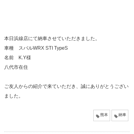
o
n
本日浜線店にて納車させていただきました。
車種 スバルWRX STI TypeS
名前 K.Y様
八代市在住
ご友人からの紹介で来ていただき、誠にありがとうござい
ました。
熊本
納車