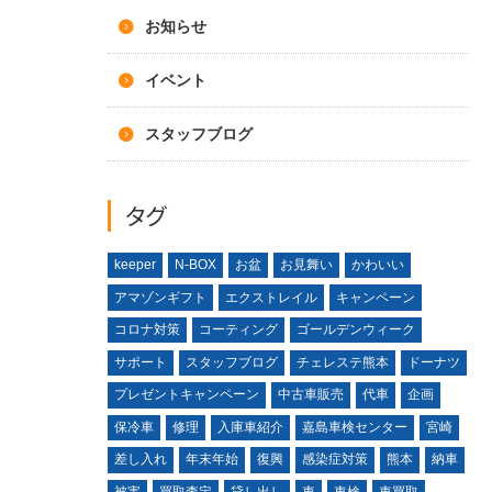
お知らせ
イベント
スタッフブログ
タグ
keeper
N-BOX
お盆
お見舞い
かわいい
アマゾンギフト
エクストレイル
キャンペーン
コロナ対策
コーティング
ゴールデンウィーク
サポート
スタッフブログ
チェレステ熊本
ドーナツ
プレゼントキャンペーン
中古車販売
代車
企画
保冷車
修理
入庫車紹介
嘉島車検センター
宮崎
差し入れ
年末年始
復興
感染症対策
熊本
納車