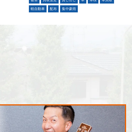
被害
買取査定
貸し出し
車
車検
車買取
軽自動車
配布
集中豪雨