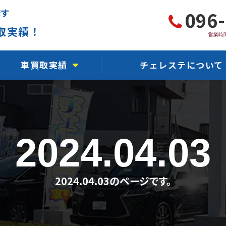
ます
096
取実績！
営業時間
車買取実績
チェレステについて
軽自動車買取実績
チェレステ川尻店
国産車買取実績
チェレステ熊本インター
2024.04.03
輸入車買取実績
チェレステ浜線店
事故車買取実績
チェレステ保田窪店
2024.04.03のページです。
故障車買取実績
チェレステ力合店
水没車買取実績
チェレステ人吉店