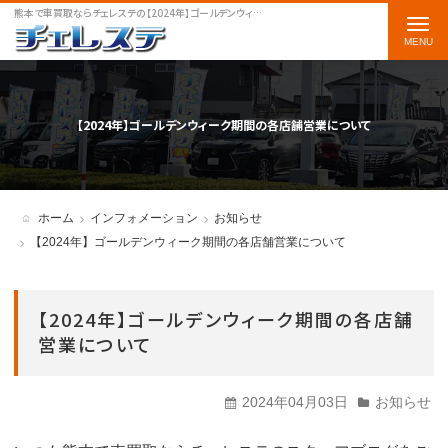
熊本で車買取ならチェレステの【2024年】ゴールデンウィーク期間の各店舗営業についてをご案内します
t
o
g
g
【2024年】ゴールデンウィーク期間の各店舗営業について
l
e
n
ホーム
インフォメーション
お知らせ
a
【2024年】ゴールデンウィーク期間の各店舗営業について
v
i
【2024年】ゴールデンウィーク期間の各店舗
g
営業について
a
t
2024年04月03日
お知らせ
i