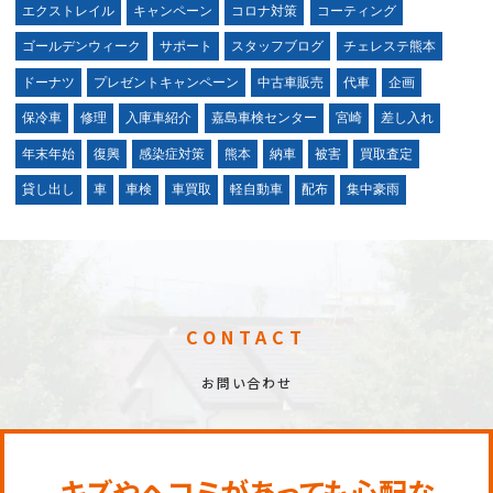
エクストレイル
キャンペーン
コロナ対策
コーティング
ゴールデンウィーク
サポート
スタッフブログ
チェレステ熊本
ドーナツ
プレゼントキャンペーン
中古車販売
代車
企画
保冷車
修理
入庫車紹介
嘉島車検センター
宮崎
差し入れ
年末年始
復興
感染症対策
熊本
納車
被害
買取査定
貸し出し
車
車検
車買取
軽自動車
配布
集中豪雨
CONTACT
お問い合わせ
キズやヘコミがあっても心配な