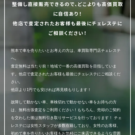
整備し直接販売できるので、どこよりも高価買取
に自信あり！
他店で査定されたお客様も最後にチェレステに
ご相談ください！
熊本で車を売りたいとお考えの方は、車買取専門店チェレステ
へ。
査定無料は当たり前！地域で一番の高価買取を目指していま
す。他店で査定されたお客様も最後にチェレステにご相談くだ
さい。
他店より1円でも安ければ再見積もりします！
故障して動かない車、車検切れで動かせない車をお持ちの方
は、無料出張査定をご利用ください！もちろん、売却のご契約
を交わした後は無料引き取りサービスを行っております！ チェ
レステには女性スタッフが多数在籍しており、女性のお客様、
初めて車を売りたいお客様もお気軽にご来店できるような雰囲