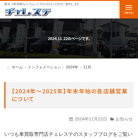
熊本で車買取ならチェレステの2024 11月をご案内します
t
o
g
g
2024.11.22のページです。
l
e
n
ホーム
インフォメーション
2024年
11月
a
v
【2024年〜2025年】年末年始の各店舗営業
i
について
g
a
2024年11月22日
お知らせ
t
i
いつも車買取専門店チェレステのスタッフブログをご覧い