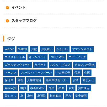
イベント
スタッフブログ
タグ
keeper
N-BOX
お盆
お見舞い
かわいい
アマゾンギフト
エクストレイル
キャンペーン
コロナ対策
コーティング
ゴールデンウィーク
サポート
スタッフブログ
チェレステ熊本
ドーナツ
プレゼントキャンペーン
中古車販売
代車
企画
保冷車
修理
入庫車紹介
嘉島車検センター
宮崎
差し入れ
年末年始
復興
感染症対策
熊本
納車
被害
買取査定
貸し出し
車
車検
車買取
軽自動車
配布
集中豪雨