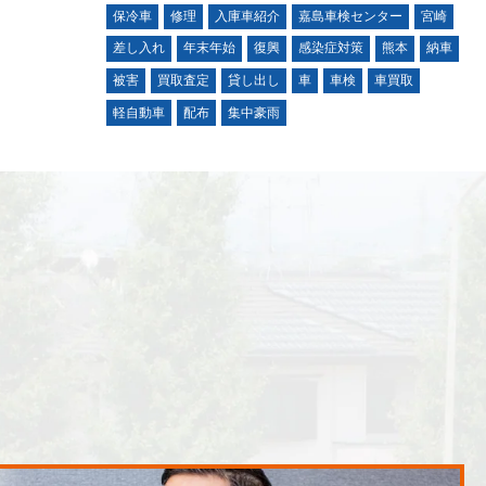
保冷車
修理
入庫車紹介
嘉島車検センター
宮崎
差し入れ
年末年始
復興
感染症対策
熊本
納車
被害
買取査定
貸し出し
車
車検
車買取
軽自動車
配布
集中豪雨