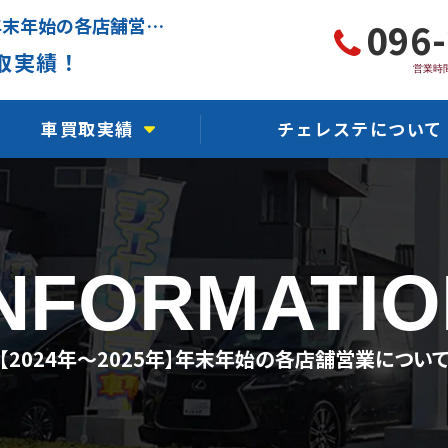
熊本で車買取ならチェレステの【2024年〜2025年】年末年始の各店舗営業についてをご案内します
096
取実績！
営業時間
車買取実績
チェレステについて
軽自動車買取実績
チェレステ川尻店
国産車買取実績
チェレステ熊本インター
INFORMATIO
輸入車買取実績
チェレステ浜線店
事故車買取実績
チェレステ保田窪店
【2024年〜2025年】年末年始の各店舗営業につい
故障車買取実績
チェレステ力合店
水没車買取実績
チェレステ人吉店