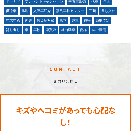
ドーナツ
プレゼントキャンペーン
中古車販売
代車
企画
保冷車
修理
入庫車紹介
嘉島車検センター
宮崎
差し入れ
年末年始
復興
感染症対策
熊本
納車
被害
買取査定
貸し出し
車
車検
車買取
軽自動車
配布
集中豪雨
CONTACT
お問い合わせ
キズやヘコミがあっても心配な
し！