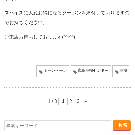
o
スパイスに大変お得になるクーポンを添付しておりますの
n
でお持ちください。
ご来店お待ちしております(*^-^*)
キャンペーン
嘉島車検センター
車検
1 / 3
1
2
3
»