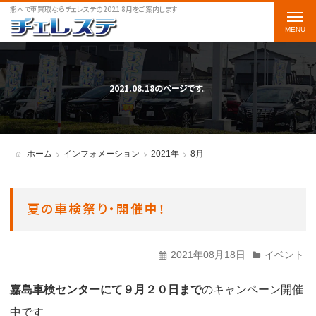
熊本で車買取ならチェレステの2021 8月をご案内します
t
o
g
g
2021.08.18のページです。
l
e
n
ホーム
インフォメーション
2021年
8月
a
v
夏の車検祭り・開催中！
i
g
2021年08月18日
イベント
a
t
嘉島車検センターにて９月２０日まで
のキャンペーン開催
i
中です