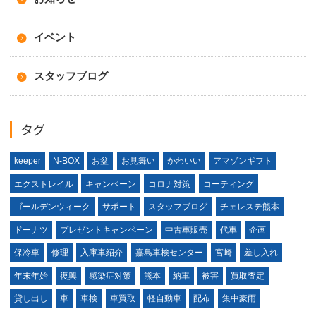
イベント
スタッフブログ
タグ
keeper
N-BOX
お盆
お見舞い
かわいい
アマゾンギフト
エクストレイル
キャンペーン
コロナ対策
コーティング
ゴールデンウィーク
サポート
スタッフブログ
チェレステ熊本
ドーナツ
プレゼントキャンペーン
中古車販売
代車
企画
保冷車
修理
入庫車紹介
嘉島車検センター
宮崎
差し入れ
年末年始
復興
感染症対策
熊本
納車
被害
買取査定
貸し出し
車
車検
車買取
軽自動車
配布
集中豪雨