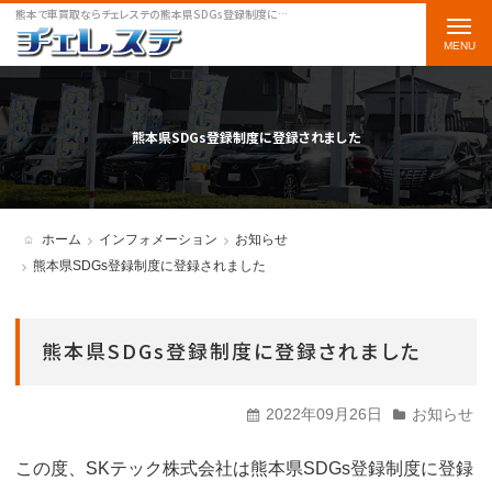
熊本で車買取ならチェレステの熊本県SDGs登録制度に登録されましたをご案内します
t
o
g
g
熊本県SDGs登録制度に登録されました
l
e
n
ホーム
インフォメーション
お知らせ
a
熊本県SDGs登録制度に登録されました
v
i
熊本県SDGs登録制度に登録されました
g
a
2022年09月26日
お知らせ
t
この度、SKテック株式会社は熊本県SDGs登録制度に登録
i