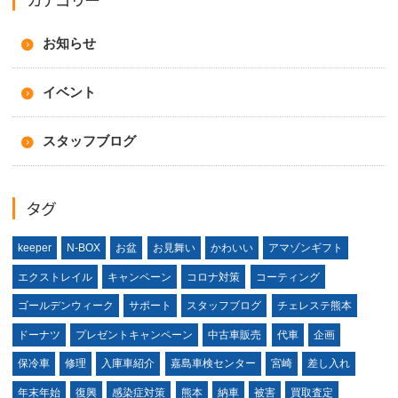
お知らせ
イベント
スタッフブログ
タグ
keeper
N-BOX
お盆
お見舞い
かわいい
アマゾンギフト
エクストレイル
キャンペーン
コロナ対策
コーティング
ゴールデンウィーク
サポート
スタッフブログ
チェレステ熊本
ドーナツ
プレゼントキャンペーン
中古車販売
代車
企画
保冷車
修理
入庫車紹介
嘉島車検センター
宮崎
差し入れ
年末年始
復興
感染症対策
熊本
納車
被害
買取査定