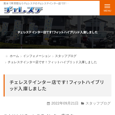
熊本で車買取ならチェレステのチェレステインター店です！フィットハイブリッド入庫しましたをご案内します
t
o
g
g
チェレステインター店です！フィットハイブリッド入庫しました
l
e
n
ホーム
インフォメーション
スタッフブログ
a
チェレステインター店です！フィットハイブリッド入庫しました
v
i
チェレステインター店です！フィットハイブリ
g
ッド入庫しました
a
t
2022年09月21日
スタッフブログ
i