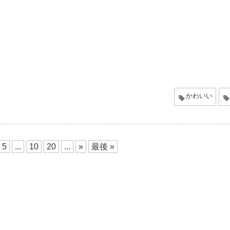
かわいい
5
...
10
20
...
»
最後 »