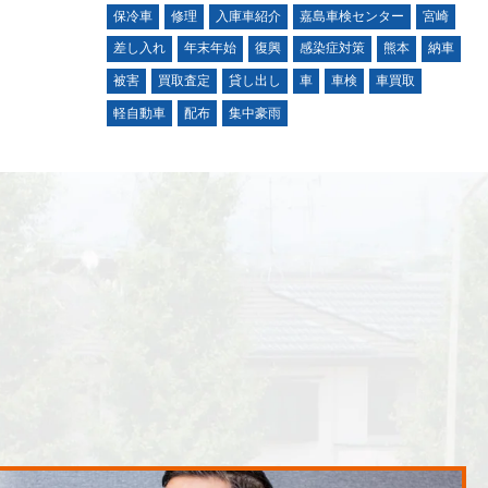
保冷車
修理
入庫車紹介
嘉島車検センター
宮崎
差し入れ
年末年始
復興
感染症対策
熊本
納車
被害
買取査定
貸し出し
車
車検
車買取
軽自動車
配布
集中豪雨