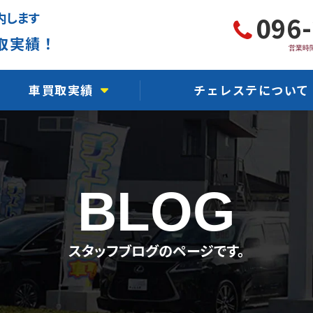
内します
096
取実績！
営業時間
車買取実績
チェレステについて
軽自動車買取実績
チェレステ川尻店
国産車買取実績
チェレステ熊本インター
BLOG
輸入車買取実績
チェレステ浜線店
事故車買取実績
チェレステ保田窪店
スタッフブログのページです。
故障車買取実績
チェレステ力合店
水没車買取実績
チェレステ人吉店