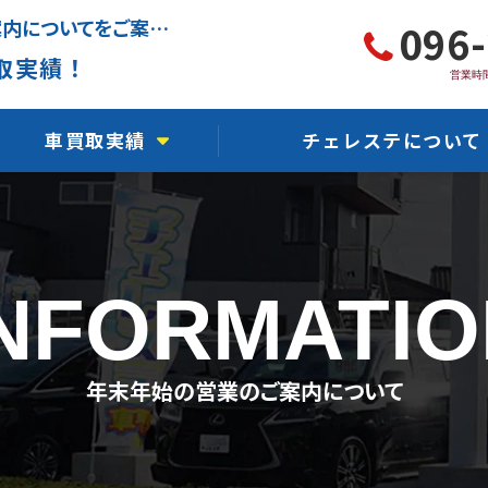
熊本で車買取ならチェレステの年末年始の営業のご案内についてをご案内します
096
取実績！
営業時間
車買取実績
チェレステについて
軽自動車買取実績
チェレステ川尻店
国産車買取実績
チェレステ熊本インター
INFORMATIO
輸入車買取実績
チェレステ浜線店
事故車買取実績
チェレステ保田窪店
年末年始の営業のご案内について
故障車買取実績
チェレステ力合店
水没車買取実績
チェレステ人吉店