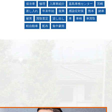
保冷車
修理
入庫車紹介
嘉島車検センター
宮崎
差し入れ
年末年始
復興
感染症対策
熊本
納車
被害
買取査定
貸し出し
車
車検
車買取
軽自動車
配布
集中豪雨