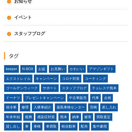
お知らせ
イベント
スタッフブログ
タグ
keeper
N-BOX
お盆
お見舞い
かわいい
アマゾンギフト
エクストレイル
キャンペーン
コロナ対策
コーティング
ゴールデンウィーク
サポート
スタッフブログ
チェレステ熊本
ドーナツ
プレゼントキャンペーン
中古車販売
代車
企画
保冷車
修理
入庫車紹介
嘉島車検センター
宮崎
差し入れ
年末年始
復興
感染症対策
熊本
納車
被害
買取査定
貸し出し
車
車検
車買取
軽自動車
配布
集中豪雨