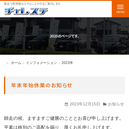
熊本で車買取ならチェレステのをご案内します
t
o
g
g
2023のページです。
l
e
n
ホーム
インフォメーション
2023年
a
v
年末年始休業のお知らせ
i
g
2023年12月15日
お知らせ
a
t
師走の候、ますますご健勝のこととお喜び申し上げます。
i
平素は格別のご高配を賜り、厚くお礼申し上げます。