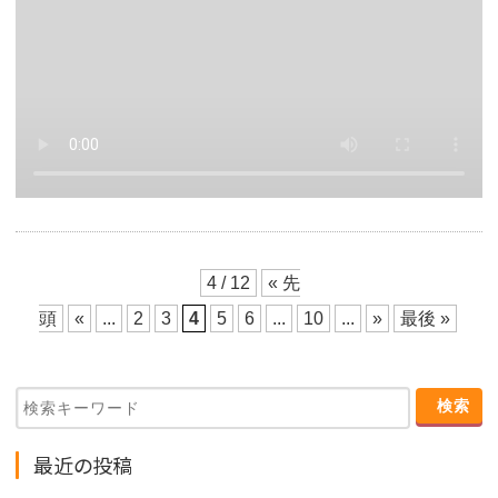
4 / 12
« 先
頭
«
...
2
3
4
5
6
...
10
...
»
最後 »
最近の投稿