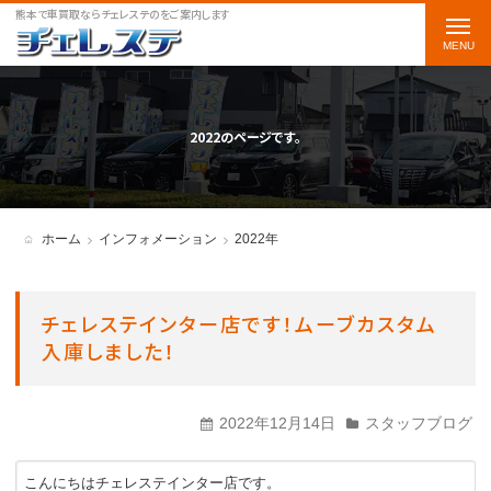
熊本で車買取ならチェレステのをご案内します
t
o
g
g
2022のページです。
l
e
n
ホーム
インフォメーション
2022年
a
v
チェレステインター店です！ムーブカスタム
i
入庫しました！
g
a
2022年12月14日
スタッフブログ
t
i
こんにちはチェレステインター店です。
