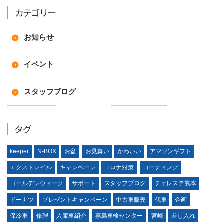
カテゴリー
お知らせ
イベント
スタッフブログ
タグ
keeper
N-BOX
お盆
お見舞い
かわいい
アマゾンギフト
エクストレイル
キャンペーン
コロナ対策
コーティング
ゴールデンウィーク
サポート
スタッフブログ
チェレステ熊本
ドーナツ
プレゼントキャンペーン
中古車販売
代車
企画
保冷車
修理
入庫車紹介
嘉島車検センター
宮崎
差し入れ