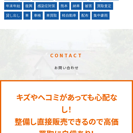
年末年始
復興
感染症対策
熊本
納車
被害
買取査定
貸し出し
車
車検
車買取
軽自動車
配布
集中豪雨
CONTACT
お問い合わせ
キズやヘコミがあっても心配な
し！
整備し直接販売できるので高価