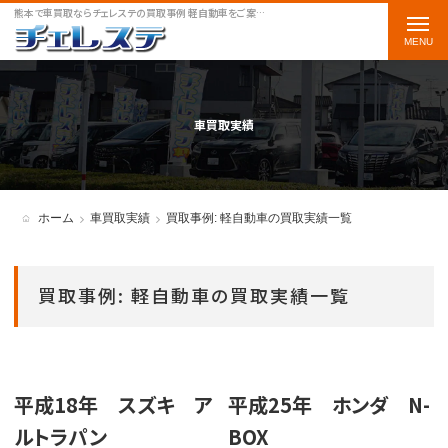
熊本で車買取ならチェレステの買取事例 軽自動車をご案内します
t
o
g
g
車買取実績
l
e
n
ホーム
車買取実績
買取事例: 軽自動車の買取実績一覧
a
v
買取事例: 軽自動車の買取実績一覧
i
g
a
平成18年 スズキ ア
平成25年 ホンダ N-
t
ルトラパン
BOX
i