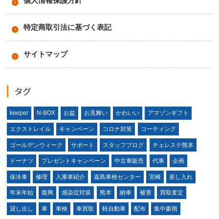
個人情報保護方針
特定商取引法に基づく表記
サイトマップ
タグ
keeper
N-BOX
お盆
お見舞い
かわいい
アマゾンギフト
エクストレイル
キャンペーン
コロナ対策
コーティング
ゴールデンウィーク
サポート
スタッフブログ
チェレステ熊本
ドーナツ
プレゼントキャンペーン
中古車販売
代車
企画
保冷車
修理
入庫車紹介
嘉島車検センター
宮崎
差し入れ
年末年始
復興
感染症対策
熊本
納車
被害
買取査定
貸し出し
車
車検
車買取
軽自動車
配布
集中豪雨