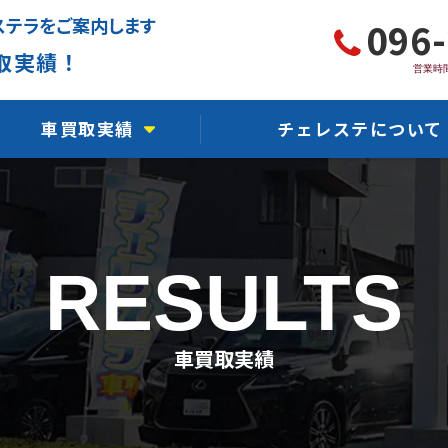
ステラをご案内します
096
取実績！
営業時間
車買取実績
チェレステについて
軽自動車買取実績
チェレステ川尻店
国産車買取実績
チェレステ熊本インター
RESULTS
輸入車買取実績
チェレステ浜線店
事故車買取実績
チェレステ保田窪店
車買取実績
故障車買取実績
チェレステ力合店
水没車買取実績
チェレステ人吉店