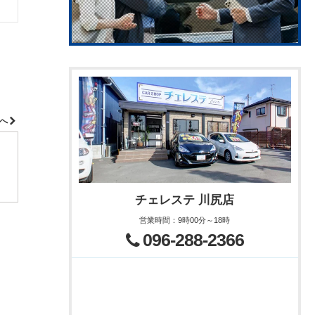
績へ
チェレステ 川尻店
営業時間
：
9時00分～18時
096-288-2366