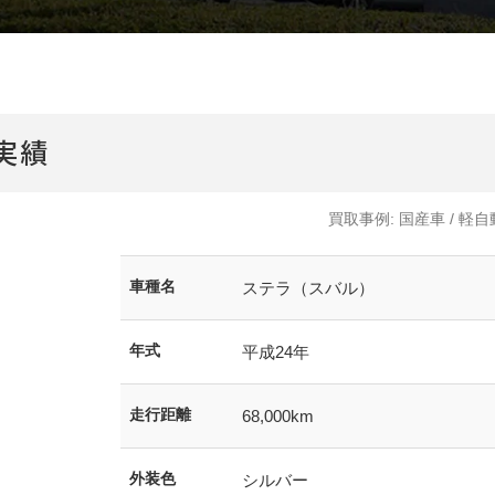
CMギャラリー
実績
買取事例:
国産車
/
軽自
車種名
ステラ（スバル）
年式
平成24年
走行距離
68,000km
外装色
シルバー