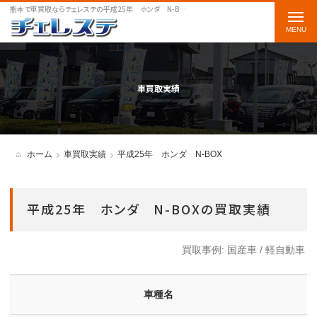
熊本で車買取ならチェレステの平成25年 ホンダ N-BOXをご案内します
t
o
g
g
車買取実績
l
e
n
ホーム
車買取実績
平成25年 ホンダ N-BOX
a
v
平成25年 ホンダ N-BOXの買取実績
i
g
買取事例:
国産車
/
軽自動車
a
t
車種名
i