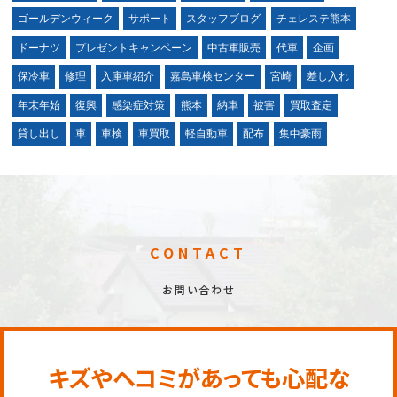
ゴールデンウィーク
サポート
スタッフブログ
チェレステ熊本
ドーナツ
プレゼントキャンペーン
中古車販売
代車
企画
保冷車
修理
入庫車紹介
嘉島車検センター
宮崎
差し入れ
年末年始
復興
感染症対策
熊本
納車
被害
買取査定
貸し出し
車
車検
車買取
軽自動車
配布
集中豪雨
CONTACT
お問い合わせ
キズやヘコミがあっても心配な