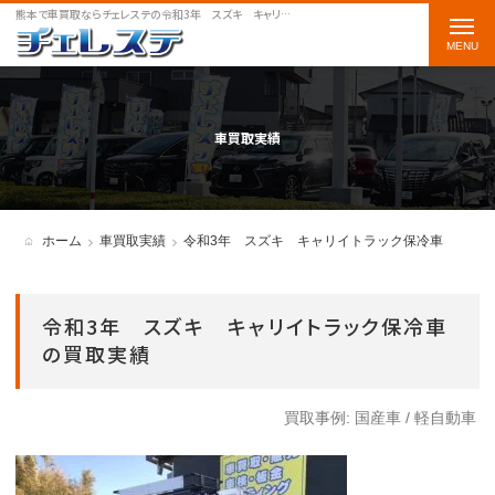
熊本で車買取ならチェレステの令和3年 スズキ キャリイトラック保冷車をご案内します
t
o
g
g
車買取実績
l
e
n
ホーム
車買取実績
令和3年 スズキ キャリイトラック保冷車
a
v
令和3年 スズキ キャリイトラック保冷車
i
の買取実績
g
a
買取事例:
国産車
/
軽自動車
t
i