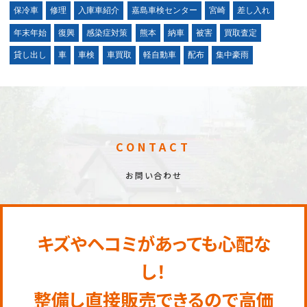
保冷車
修理
入庫車紹介
嘉島車検センター
宮崎
差し入れ
年末年始
復興
感染症対策
熊本
納車
被害
買取査定
貸し出し
車
車検
車買取
軽自動車
配布
集中豪雨
CONTACT
お問い合わせ
キズやヘコミがあっても心配な
し！
整備し直接販売できるので高価