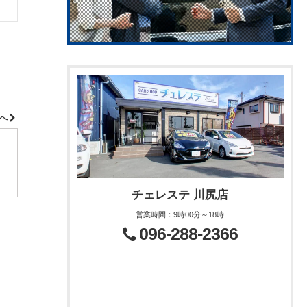
績へ
チェレステ 川尻店
営業時間
：
9時00分～18時
096-288-2366