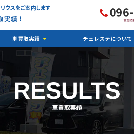
プリウスをご案内します
096
取実績！
営業時間
車買取実績
チェレステについて
軽自動車買取実績
チェレステ川尻店
国産車買取実績
チェレステ熊本インター
RESULTS
輸入車買取実績
チェレステ浜線店
事故車買取実績
チェレステ保田窪店
車買取実績
故障車買取実績
チェレステ力合店
水没車買取実績
チェレステ人吉店