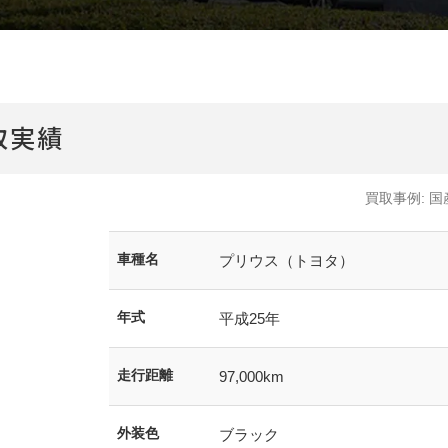
CMギャラリー
取実績
買取事例:
国
車種名
プリウス（トヨタ）
年式
平成25年
走行距離
97,000km
外装色
ブラック