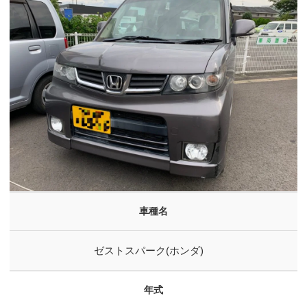
o
n
車種名
ゼストスパーク(ホンダ)
年式