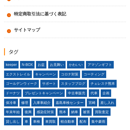
特定商取引法に基づく表記
サイトマップ
タグ
keeper
N-BOX
お盆
お見舞い
かわいい
アマゾンギフト
エクストレイル
キャンペーン
コロナ対策
コーティング
ゴールデンウィーク
サポート
スタッフブログ
チェレステ熊本
ドーナツ
プレゼントキャンペーン
中古車販売
代車
企画
保冷車
修理
入庫車紹介
嘉島車検センター
宮崎
差し入れ
年末年始
復興
感染症対策
熊本
納車
被害
買取査定
貸し出し
車
車検
車買取
軽自動車
配布
集中豪雨