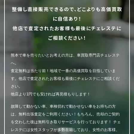
整備し直接販売できるので、どこよりも高価買取
に自信あり！
他店で査定されたお客様も最後にチェレステに
ご相談ください！
熊本で車を売りたいとお考えの方は、車買取専門店チェレステ
へ。
査定無料は当たり前！地域で一番の高価買取を目指していま
す。他店で査定されたお客様も最後にチェレステにご相談くだ
さい。
他店より1円でも安ければ再見積もりします！
故障して動かない車、車検切れで動かせない車をお持ちの方
は、無料出張査定をご利用ください！もちろん、売却のご契約
を交わした後は無料引き取りサービスを行っております！ チェ
レステには女性スタッフが多数在籍しており、女性のお客様、