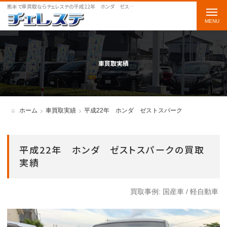
熊本で車買取ならチェレステの平成22年 ホンダ ゼストスパークをご案内します
t
o
g
g
車買取実績
l
e
n
ホーム
車買取実績
平成22年 ホンダ ゼストスパーク
a
v
平成22年 ホンダ ゼストスパークの買取
i
実績
g
a
買取事例:
国産車
/
軽自動車
t
i