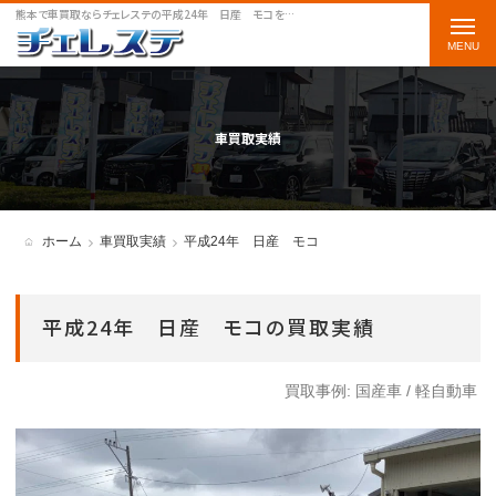
熊本で車買取ならチェレステの平成24年 日産 モコをご案内します
t
o
g
g
車買取実績
l
e
n
ホーム
車買取実績
平成24年 日産 モコ
a
v
平成24年 日産 モコの買取実績
i
g
買取事例:
国産車
/
軽自動車
a
t
i