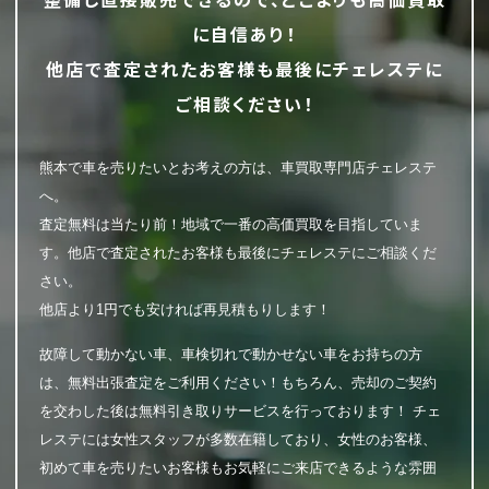
に自信あり！
他店で査定されたお客様も最後にチェレステに
ご相談ください！
熊本で車を売りたいとお考えの方は、車買取専門店チェレステ
へ。
査定無料は当たり前！地域で一番の高価買取を目指していま
す。他店で査定されたお客様も最後にチェレステにご相談くだ
さい。
他店より1円でも安ければ再見積もりします！
故障して動かない車、車検切れで動かせない車をお持ちの方
は、無料出張査定をご利用ください！もちろん、売却のご契約
を交わした後は無料引き取りサービスを行っております！ チェ
レステには女性スタッフが多数在籍しており、女性のお客様、
初めて車を売りたいお客様もお気軽にご来店できるような雰囲