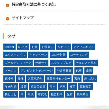
特定商取引法に基づく表記
サイトマップ
タグ
keeper
N-BOX
お盆
お見舞い
かわいい
アマゾンギフト
エクストレイル
キャンペーン
コロナ対策
コーティング
ゴールデンウィーク
サポート
スタッフブログ
チェレステ熊本
ドーナツ
プレゼントキャンペーン
中古車販売
代車
企画
保冷車
修理
入庫車紹介
嘉島車検センター
宮崎
差し入れ
年末年始
復興
感染症対策
熊本
納車
被害
買取査定
貸し出し
車
車検
車買取
軽自動車
配布
集中豪雨